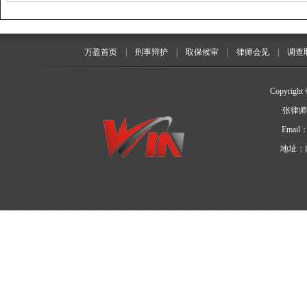
万盈首页
|
刑事辩护
|
取保候审
|
律师会见
|
调查
Copyrigh
张律师：
Emai
地址：