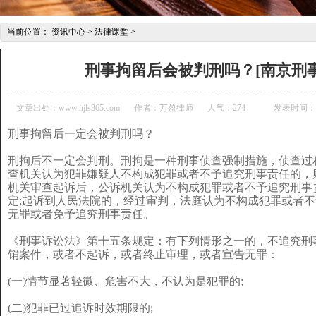
当前位置：
资讯中心
>
法律课堂
>
刑事拘留后会被判刑吗？[南京刑
文章出处：www.njls365.com
作者：万盈律师
人气：
274
发表时间：202
刑事拘留后一定会被判刑吗？
刑拘后不一定会判刑。刑拘是一种刑事侦查强制措施，侦查过
查机关认为犯罪嫌疑人不构成犯罪或者不予追究刑事责任的，
机关审查起诉后，公诉机关认为不构成犯罪或者不予追究刑事
定;起诉到人民法院的，经过审判，法庭认为不构成犯罪或者
无罪或者免予追究刑事责任。
《刑事诉讼法》第十五条规定：有下列情形之一的，不追究刑
销案件，或者不起诉，或者终止审理，或者宣告无罪：
(一)情节显著轻微、危害不大，不认为是犯罪的;
(二)犯罪已过追诉时效期限的;