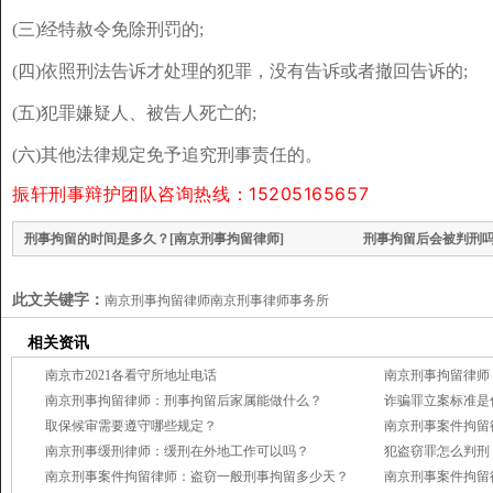
(三)经特赦令免除刑罚的;
(四)依照刑法告诉才处理的犯罪，没有告诉或者撤回告诉的;
(五)犯罪嫌疑人、被告人死亡的;
(六)其他法律规定免予追究刑事责任的。
振轩刑事辩护团队咨询热线：15205165657
刑事拘留的时间是多久？[南京刑事拘留律师]
刑事拘留后会被判刑吗
此文关键字：
南京刑事拘留律师南京刑事律师事务所
相关资讯
南京市2021各看守所地址电话
南京刑事拘留律师：刑事拘留后家属能做什么？
诈骗罪立案标准是
取保候审需要遵守哪些规定？
南京刑事案件拘留
南京刑事缓刑律师：缓刑在外地工作可以吗？
犯盗窃罪怎么判刑
南京刑事案件拘留律师：盗窃一般刑事拘留多少天？