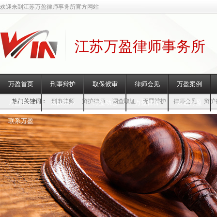
欢迎来到江苏万盈律师事务所官方网站
江苏万盈律师事务所
万盈首页
刑事辩护
取保候审
律师会见
万盈案例
热门关键词：
刑事律师
辩护律师
调查取证
无罪辩护
律师会见
辩护
万盈业务
团队荣誉
万盈动态
万盈律师
走进万盈
联系万盈