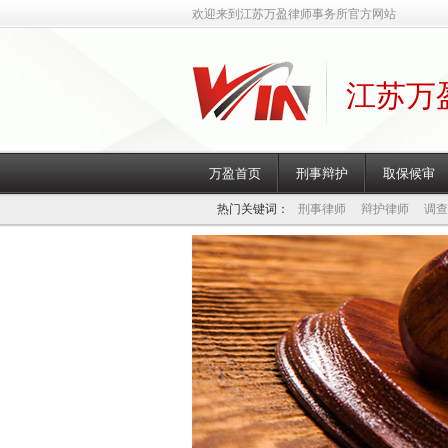
欢迎来到江苏万盈律师事务所官方网站
江苏万
万盈首页
刑事辩护
取保候审
热门关键词：
刑事律师
辩护律师
调查