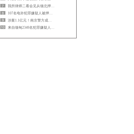
我所律师二看会见从缅北押解回宁107名嫌疑人之一
107名电诈犯罪嫌疑人被押解回宁
涉案1.1亿元！南京警方成功侦破一起特大生产销售伪劣干粉灭火器案
来自缅甸2349名犯罪嫌疑人，一次性移交！