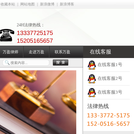
收藏本站
|
网站地图
|
新浪微博
|
新浪博客
24H法律热线：
13337725175
15205165657
在线客服
万盈律师
走进万盈
联系万盈
在线客服1号
在线客服2号
在线客服3号
法律热线