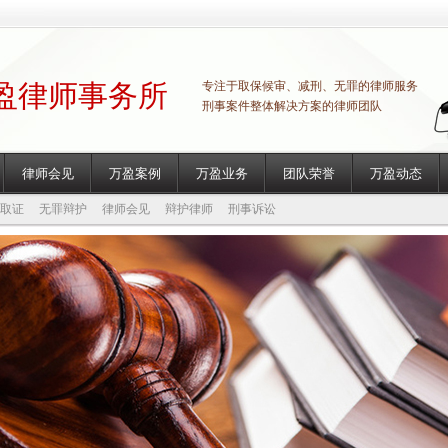
盈律师事务所
专注于取保候审、减刑、无罪的律师服务
刑事案件整体解决方案的律师团队
律师会见
万盈案例
万盈业务
团队荣誉
万盈动态
取证
无罪辩护
律师会见
辩护律师
刑事诉讼