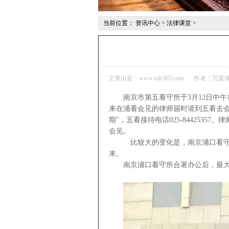
当前位置：
资讯中心
>
法律课堂
>
文章出处：www.njls365.com
作者：万盈
南京市第五看守所于3月12日中
来在浦看会见的律师届时请到五看去会
期”，五看接待电话025-844253
会见。
比较大的变化是，南京浦口看守
来。
南京浦口看守所合署办公后，最