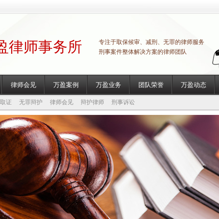
盈律师事务所
专注于取保候审、减刑、无罪的律师服务
刑事案件整体解决方案的律师团队
律师会见
万盈案例
万盈业务
团队荣誉
万盈动态
取证
无罪辩护
律师会见
辩护律师
刑事诉讼