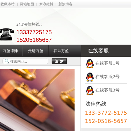
收藏本站
|
网站地图
|
新浪微博
|
新浪博客
24H法律热线：
13337725175
15205165657
在线客服
万盈律师
走进万盈
联系万盈
在线客服1号
在线客服2号
在线客服3号
法律热线