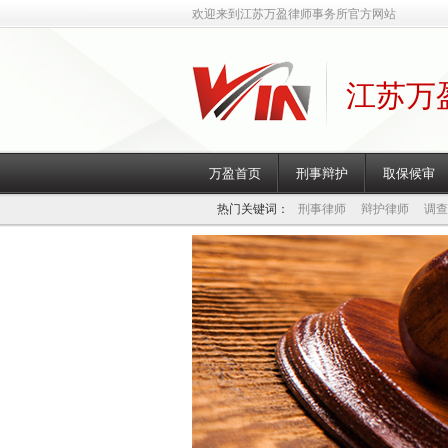
欢迎来到江苏万盈律师事务所官方网站
江苏万
万盈首页
刑事辩护
取保候审
热门关键词：
刑事律师
辩护律师
调查